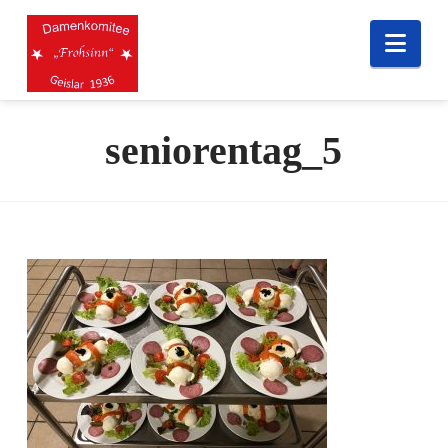
Nav
seniorentag_5