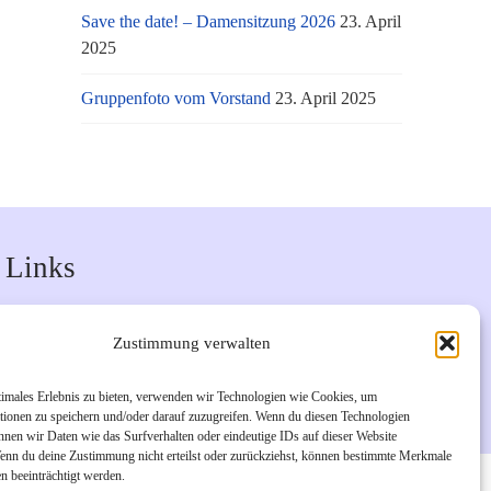
Save the date! – Damensitzung 2026
23. April
2025
Gruppenfoto vom Vorstand
23. April 2025
Links
Unsere Facebook-Seite
Zustimmung verwalten
Unsere Instagram-Seite
Bürgerverein Geislar e.V.
timales Erlebnis zu bieten, verwenden wir Technologien wie Cookies, um
tionen zu speichern und/oder darauf zuzugreifen. Wenn du diesen Technologien
nnen wir Daten wie das Surfverhalten oder eindeutige IDs auf dieser Website
Wenn du deine Zustimmung nicht erteilst oder zurückziehst, können bestimmte Merkmale
n beeinträchtigt werden.