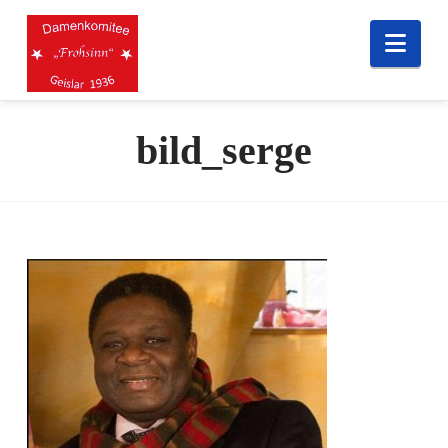
Nav
bild_serge