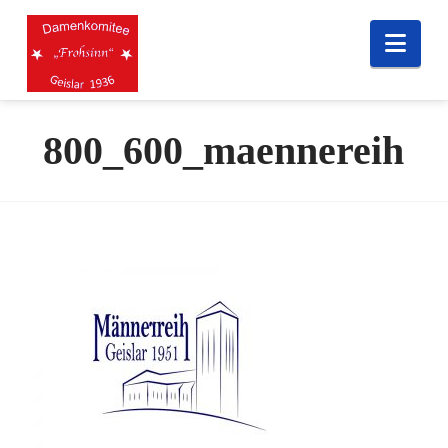
Nav
800_600_maennereih