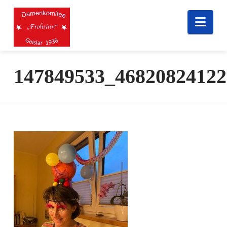
Nav
147849533_46820824122