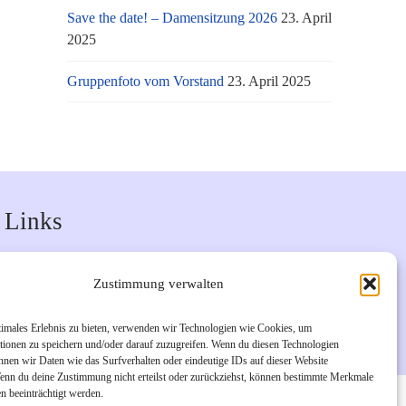
Save the date! – Damensitzung 2026
23. April
2025
Gruppenfoto vom Vorstand
23. April 2025
Links
Unsere Facebook-Seite
Zustimmung verwalten
Unsere Instagram-Seite
Bürgerverein Geislar e.V.
timales Erlebnis zu bieten, verwenden wir Technologien wie Cookies, um
tionen zu speichern und/oder darauf zuzugreifen. Wenn du diesen Technologien
nnen wir Daten wie das Surfverhalten oder eindeutige IDs auf dieser Website
Wenn du deine Zustimmung nicht erteilst oder zurückziehst, können bestimmte Merkmale
n beeinträchtigt werden.