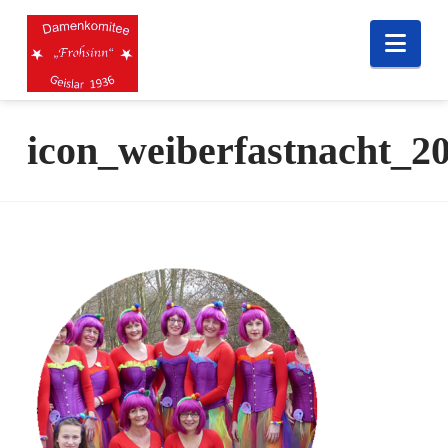
Nav
icon_weiberfastnacht_2