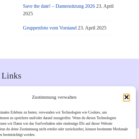
Save the date! – Damensitzung 2026
23. April
2025
Gruppenfoto vom Vorstand
23. April 2025
Links
Unsere Facebook-Seite
Zustimmung verwalten
Unsere Instagram-Seite
Bürgerverein Geislar e.V.
timales Erlebnis zu bieten, verwenden wir Technologien wie Cookies, um
tionen zu speichern und/oder darauf zuzugreifen. Wenn du diesen Technologien
nnen wir Daten wie das Surfverhalten oder eindeutige IDs auf dieser Website
Wenn du deine Zustimmung nicht erteilst oder zurückziehst, können bestimmte Merkmale
n beeinträchtigt werden.