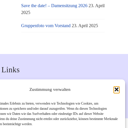
Save the date! – Damensitzung 2026
23. April
2025
Gruppenfoto vom Vorstand
23. April 2025
Links
Unsere Facebook-Seite
Zustimmung verwalten
Unsere Instagram-Seite
Bürgerverein Geislar e.V.
timales Erlebnis zu bieten, verwenden wir Technologien wie Cookies, um
tionen zu speichern und/oder darauf zuzugreifen. Wenn du diesen Technologien
nnen wir Daten wie das Surfverhalten oder eindeutige IDs auf dieser Website
Wenn du deine Zustimmung nicht erteilst oder zurückziehst, können bestimmte Merkmale
n beeinträchtigt werden.