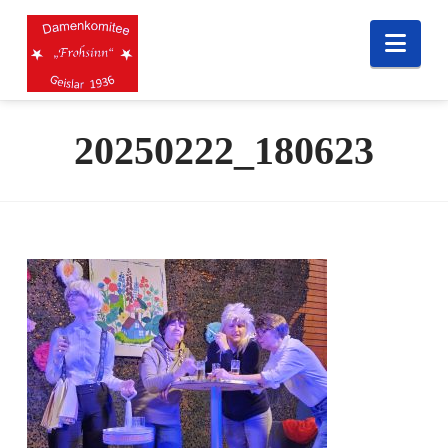
Nav
20250222_180623