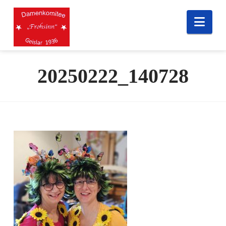
Nav
20250222_140728