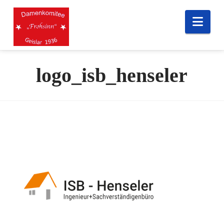
Nav
logo_isb_henseler