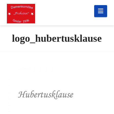
Nav
logo_hubertusklause