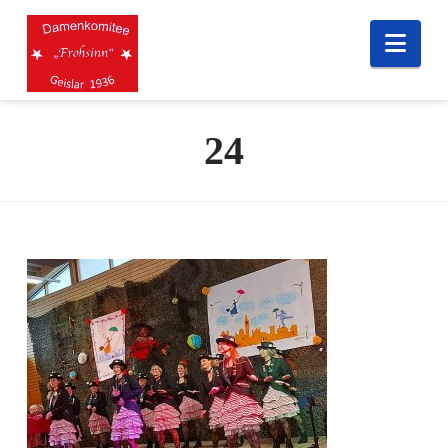
Nav
24