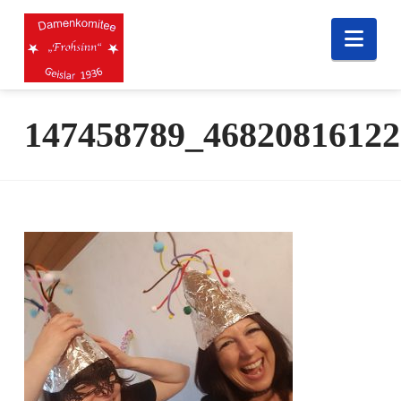
Nav
147458789_46820816122