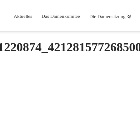
Aktuelles
Das Damenkomitee
Die Damensitzung
1220874_42128157726850