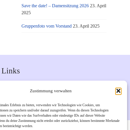
Save the date! – Damensitzung 2026
23. April
2025
Gruppenfoto vom Vorstand
23. April 2025
Links
Unsere Facebook-Seite
Zustimmung verwalten
Unsere Instagram-Seite
Bürgerverein Geislar e.V.
timales Erlebnis zu bieten, verwenden wir Technologien wie Cookies, um
tionen zu speichern und/oder darauf zuzugreifen. Wenn du diesen Technologien
nnen wir Daten wie das Surfverhalten oder eindeutige IDs auf dieser Website
Wenn du deine Zustimmung nicht erteilst oder zurückziehst, können bestimmte Merkmale
n beeinträchtigt werden.