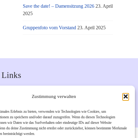
Save the date! – Damensitzung 2026
23. April
2025
Gruppenfoto vom Vorstand
23. April 2025
Links
Unsere Facebook-Seite
Zustimmung verwalten
Unsere Instagram-Seite
Bürgerverein Geislar e.V.
timales Erlebnis zu bieten, verwenden wir Technologien wie Cookies, um
tionen zu speichern und/oder darauf zuzugreifen. Wenn du diesen Technologien
nnen wir Daten wie das Surfverhalten oder eindeutige IDs auf dieser Website
Wenn du deine Zustimmung nicht erteilst oder zurückziehst, können bestimmte Merkmale
n beeinträchtigt werden.