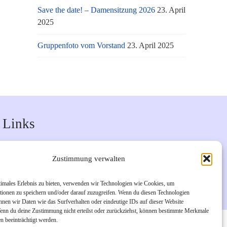
Save the date! – Damensitzung 2026
23. April
2025
Gruppenfoto vom Vorstand
23. April 2025
Links
Unsere Facebook-Seite
Zustimmung verwalten
Unsere Instagram-Seite
Bürgerverein Geislar e.V.
timales Erlebnis zu bieten, verwenden wir Technologien wie Cookies, um
tionen zu speichern und/oder darauf zuzugreifen. Wenn du diesen Technologien
nnen wir Daten wie das Surfverhalten oder eindeutige IDs auf dieser Website
Wenn du deine Zustimmung nicht erteilst oder zurückziehst, können bestimmte Merkmale
n beeinträchtigt werden.