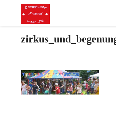
zirkus_und_begenung