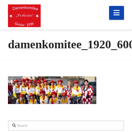
Nav
damenkomitee_1920_60
Search