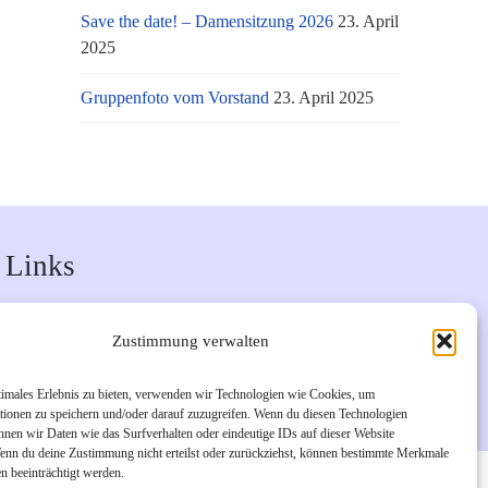
Save the date! – Damensitzung 2026
23. April
2025
Gruppenfoto vom Vorstand
23. April 2025
Links
Unsere Facebook-Seite
Zustimmung verwalten
Unsere Instagram-Seite
Bürgerverein Geislar e.V.
timales Erlebnis zu bieten, verwenden wir Technologien wie Cookies, um
tionen zu speichern und/oder darauf zuzugreifen. Wenn du diesen Technologien
nnen wir Daten wie das Surfverhalten oder eindeutige IDs auf dieser Website
Wenn du deine Zustimmung nicht erteilst oder zurückziehst, können bestimmte Merkmale
n beeinträchtigt werden.