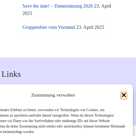
Save the date! – Damensitzung 2026
23. April
2025
Gruppenfoto vom Vorstand
23. April 2025
Links
Unsere Facebook-Seite
Zustimmung verwalten
Unsere Instagram-Seite
Bürgerverein Geislar e.V.
timales Erlebnis zu bieten, verwenden wir Technologien wie Cookies, um
tionen zu speichern und/oder darauf zuzugreifen. Wenn du diesen Technologien
nnen wir Daten wie das Surfverhalten oder eindeutige IDs auf dieser Website
Wenn du deine Zustimmung nicht erteilst oder zurückziehst, können bestimmte Merkmale
n beeinträchtigt werden.