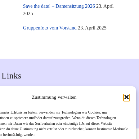
Save the date! – Damensitzung 2026
23. April
2025
Gruppenfoto vom Vorstand
23. April 2025
Links
Unsere Facebook-Seite
Zustimmung verwalten
Unsere Instagram-Seite
Bürgerverein Geislar e.V.
timales Erlebnis zu bieten, verwenden wir Technologien wie Cookies, um
tionen zu speichern und/oder darauf zuzugreifen. Wenn du diesen Technologien
nnen wir Daten wie das Surfverhalten oder eindeutige IDs auf dieser Website
Wenn du deine Zustimmung nicht erteilst oder zurückziehst, können bestimmte Merkmale
n beeinträchtigt werden.