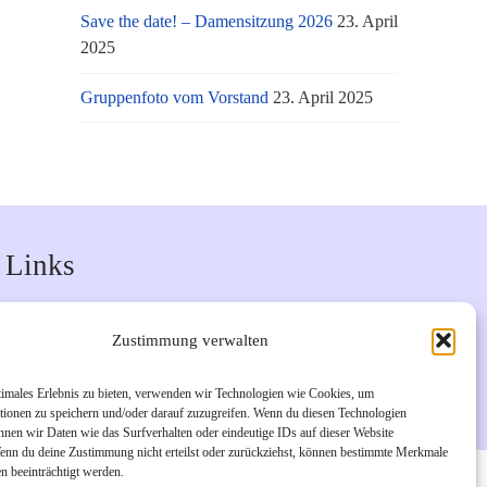
Save the date! – Damensitzung 2026
23. April
2025
Gruppenfoto vom Vorstand
23. April 2025
Links
Unsere Facebook-Seite
Zustimmung verwalten
Unsere Instagram-Seite
Bürgerverein Geislar e.V.
timales Erlebnis zu bieten, verwenden wir Technologien wie Cookies, um
tionen zu speichern und/oder darauf zuzugreifen. Wenn du diesen Technologien
nnen wir Daten wie das Surfverhalten oder eindeutige IDs auf dieser Website
Wenn du deine Zustimmung nicht erteilst oder zurückziehst, können bestimmte Merkmale
n beeinträchtigt werden.